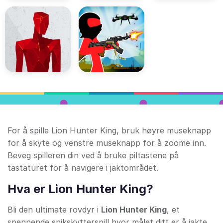
For å spille Lion Hunter King, bruk høyre museknapp
for å skyte og venstre museknapp for å zoome inn.
Beveg spilleren din ved å bruke piltastene på
tastaturet for å navigere i jaktområdet.
Hva er Lion Hunter King?
Bli den ultimate rovdyr i
Lion Hunter King
, et
spennende snikskytterspill hvor målet ditt er å jakte