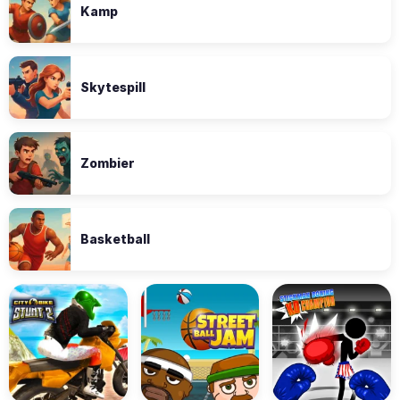
Kamp
Skytespill
Zombier
Basketball