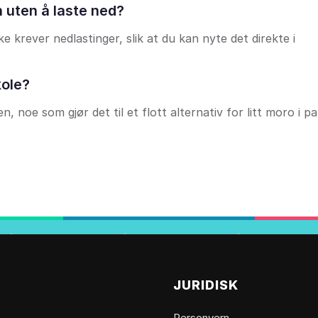
n uten å laste ned?
e krever nedlastinger, slik at du kan nyte det direkte i
kole?
n, noe som gjør det til et flott alternativ for litt moro i p
JURIDISK
Personvern