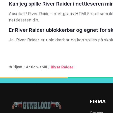
Kan jeg spille River Raider i nettleseren mi
Absolutt! River Raider er et gratis HTML5-spill som ikk
nettleseren din.
Er River Raider ublokkerbar og egnet for s
Ja, River Raider er ublokkerbar og kan spilles på skole
Hjem
/
Action-spill
/
River Raider
FIRMA
Om oss