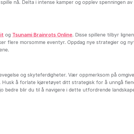
å spille nå. Delta i intense kamper og opplev spenningen av
it
og
Tsunami Brainrots Online
. Disse spillene tilbyr ligne
øker flere morsomme eventyr. Oppdag nye strategier og ny
ene.
 bevegelse og skyteferdigheter. Vær oppmerksom på omgiv
. Husk å forlate kjøretøyet ditt strategisk for å unngå fien
o bedre blir du til å navigere i dette utfordrende landskap