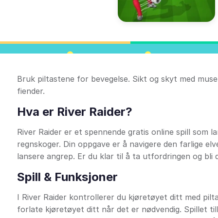
Bruk piltastene for bevegelse. Sikt og skyt med musen.
fiender.
Hva er River Raider?
River Raider er et spennende gratis online spill som la
regnskoger. Din oppgave er å navigere den farlige elv
lansere angrep. Er du klar til å ta utfordringen og bli
Spill & Funksjoner
I River Raider kontrollerer du kjøretøyet ditt med pil
forlate kjøretøyet ditt når det er nødvendig. Spillet t