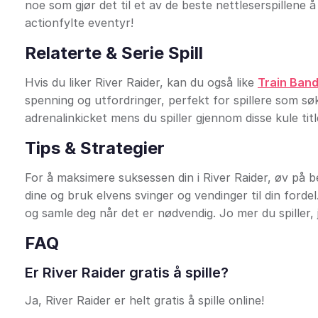
noe som gjør det til et av de beste nettleserspillene 
actionfylte eventyr!
Relaterte & Serie Spill
Hvis du liker River Raider, kan du også like
Train Band
spenning og utfordringer, perfekt for spillere som s
adrenalinkicket mens du spiller gjennom disse kule titl
Tips & Strategier
For å maksimere suksessen din i River Raider, øv på
dine og bruk elvens svinger og vendinger til din fordel
og samle deg når det er nødvendig. Jo mer du spiller, j
FAQ
Er River Raider gratis å spille?
Ja, River Raider er helt gratis å spille online!