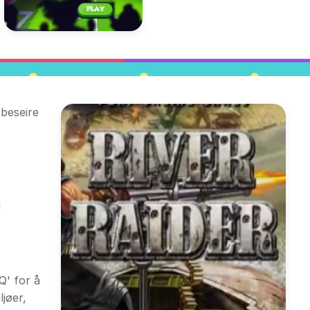
 beseire
g
Q' for å
ljøer,