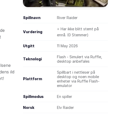
Spillnavn
River Raider
⭐ Har ikke blitt stemt på
nde
Vurdering
ennå. (0 Stemmer)
t
Utgitt
11 May 2026
Flash - Simulert via Ruffle,
Teknologi
desktop anbefales
elsene
dens ild
Spillbart i nettleser på
desktop og noen mobile
et!
Plattform
enheter via Ruffle Flash-
emulator
Spillmodus
En spiller
Norsk
Elv Raider