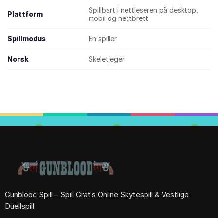
Spillbart i nettleseren på desktop,
Plattform
mobil og nettbrett
Spillmodus
En spiller
Norsk
Skeletjeger
Gunblood Spill – Spill Gratis Online Skytespill & Vestlige
Duellspill