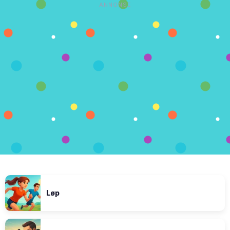
ANNONSE
Løp