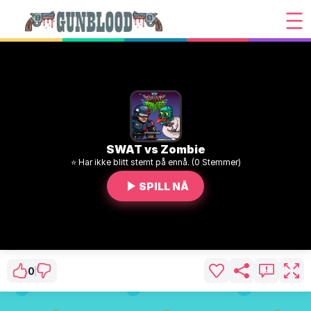
SWAT vs Zombie
⭐ Har ikke blitt stemt på ennå. (0 Stemmer)
SPILL NÅ
0