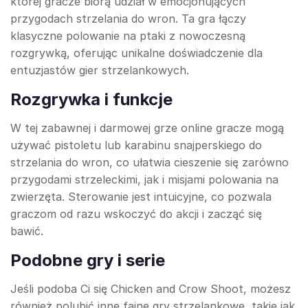
której gracze biorą udział w emocjonujących
przygodach strzelania do wron. Ta gra łączy
klasyczne polowanie na ptaki z nowoczesną
rozgrywką, oferując unikalne doświadczenie dla
entuzjastów gier strzelankowych.
Rozgrywka i funkcje
W tej zabawnej i darmowej grze online gracze mogą
używać pistoletu lub karabinu snajperskiego do
strzelania do wron, co ułatwia cieszenie się zarówno
przygodami strzeleckimi, jak i misjami polowania na
zwierzęta. Sterowanie jest intuicyjne, co pozwala
graczom od razu wskoczyć do akcji i zacząć się
bawić.
Podobne gry i serie
Jeśli podoba Ci się Chicken and Crow Shoot, możesz
również polubić inne fajne gry strzelankowe, takie jak