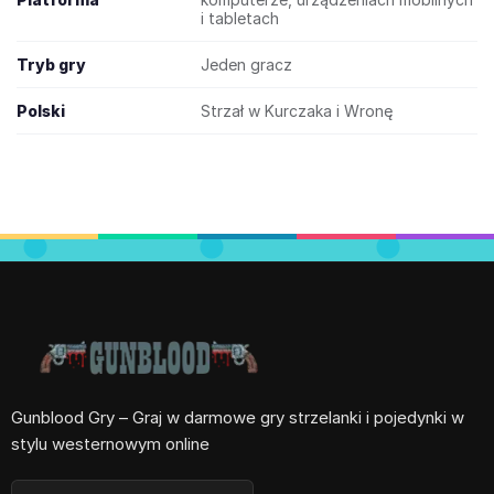
i tabletach
Tryb gry
Jeden gracz
Polski
Strzał w Kurczaka i Wronę
Gunblood Gry – Graj w darmowe gry strzelanki i pojedynki w
stylu westernowym online