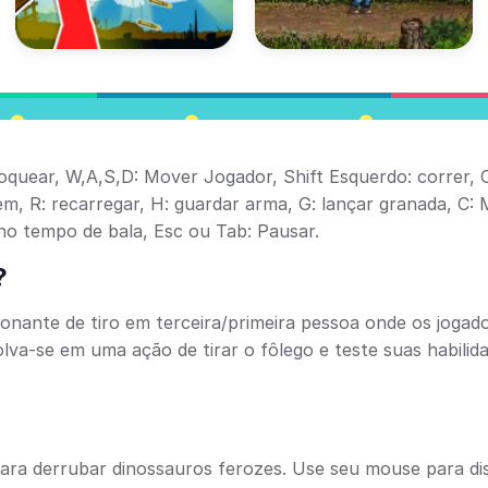
oquear, W,A,S,D: Mover Jogador, Shift Esquerdo: correr, C
item, R: recarregar, H: guardar arma, G: lançar granada, C:
no tempo de bala, Esc ou Tab: Pausar.
?
ionante de tiro em terceira/primeira pessoa onde os jogad
a-se em uma ação de tirar o fôlego e teste suas habilid
para derrubar dinossauros ferozes. Use seu mouse para di