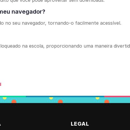
atuito que você pode aproveitar sem downloads.
o meu navegador?
do no seu navegador, tornando-o facilmente acessível.
sbloqueado na escola, proporcionando uma maneira diverti
d
A
LEGAL