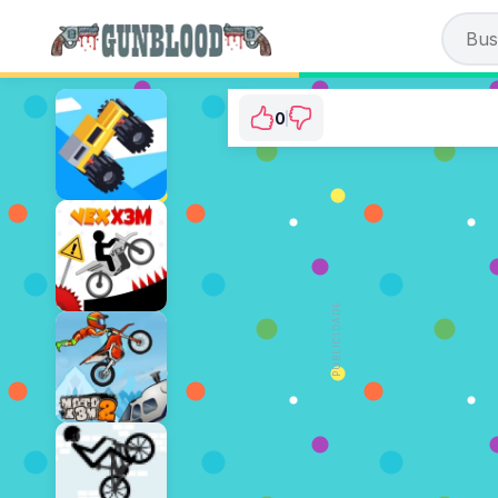
0
Dino Hunter: Killing
⭐ Ainda não foi votado. (0
PUBLICIDADE
JOGAR AGOR