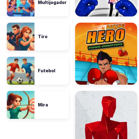
Multijogador
Tiro
Futebol
Mira