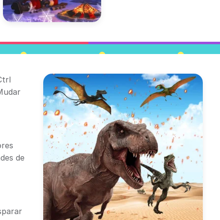
trl
 Mudar
ores
ades de
sparar