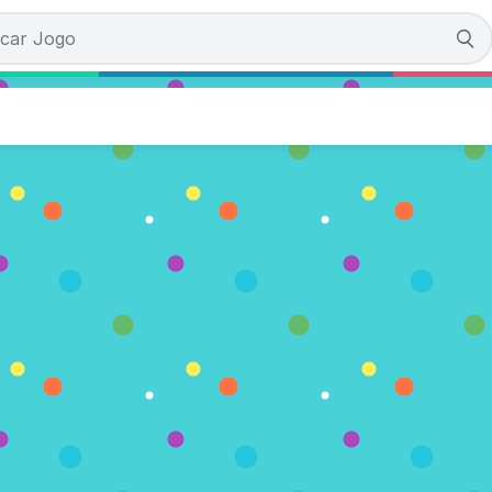
 Strand
 Votos)
A