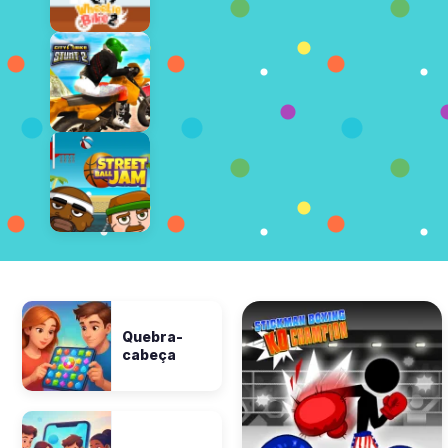
Quebra-
cabeça