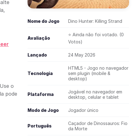
alte
a,
Nome do Jogo
Dino Hunter: Killing Strand
⭐ Ainda não foi votado. (0
Avaliação
Votos)
eer
Lançado
24 May 2026
HTML5 - Jogo no navegador
Tecnologia
sem plugin (mobile &
desktop)
 Use o
Jogável no navegador em
la pode
Plataforma
desktop, celular e tablet
Modo de Jogo
Jogador único
Caçador de Dinossauros: Fio
Português
da Morte