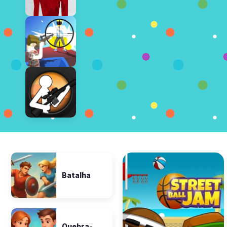
Batalha
Quebra-