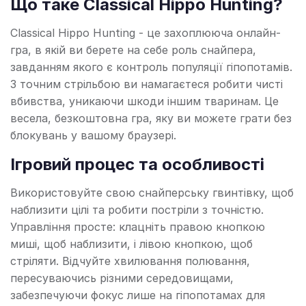
Що таке Classical Hippo Hunting?
Classical Hippo Hunting - це захоплююча онлайн-
гра, в якій ви берете на себе роль снайпера,
завданням якого є контроль популяції гіпопотамів.
З точним стрільбою ви намагаєтеся робити чисті
вбивства, уникаючи шкоди іншим тваринам. Це
весела, безкоштовна гра, яку ви можете грати без
блокувань у вашому браузері.
Ігровий процес та особливості
Використовуйте свою снайперську гвинтівку, щоб
наблизити цілі та робити постріли з точністю.
Управління просте: клацніть правою кнопкою
миші, щоб наблизити, і лівою кнопкою, щоб
стріляти. Відчуйте хвилювання полювання,
пересуваючись різними середовищами,
забезпечуючи фокус лише на гіпопотамах для