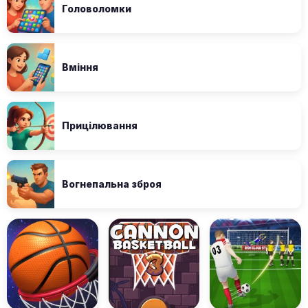
Головоломки
Вміння
Прицілювання
Вогнепальна зброя