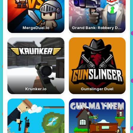
MergeDuel.io
Grand Bank: Robbery Duel
Krunker.io
Gunslinger Duel