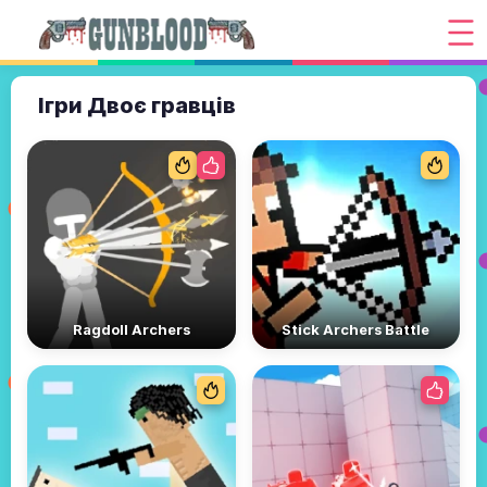
Ігри Двоє гравців
Ragdoll Archers
Stick Archers Battle