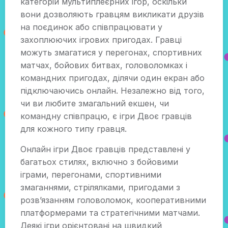
категорій мультиплеєрних ігор, оскільки
вони дозволяють гравцям викликати друзів
на поєдинок або співпрацювати у
захоплюючих ігрових пригодах. Гравці
можуть змагатися у перегонах, спортивних
матчах, бойових битвах, головоломках і
командних пригодах, ділячи один екран або
підключаючись онлайн. Незалежно від того,
чи ви любите змагальний екшен, чи
командну співпрацю, є ігри Двоє гравців
для кожного типу гравця.
Онлайн ігри Двоє гравців представлені у
багатьох стилях, включно з бойовими
іграми, перегонами, спортивними
змаганнями, стрілялками, пригодами з
розв’язанням головоломок, кооперативними
платформерами та стратегічними матчами.
Деякі ігри орієнтовані на швидкий