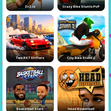
2v2.io
Crazy Bike Stunts PvP
Two RX7 Drifters
City Bike Stunt 2
Basketball Stars
Head Basketball