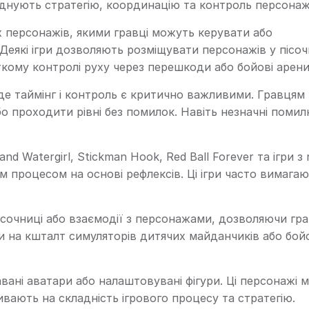
оєднують стратегію, координацію та контроль персонаж
 персонажів, якими гравці можуть керувати або
Деякі ігри дозволяють розміщувати персонажів у пісоч
ткому контролі руху через перешкоди або бойові арени
, де таймінг і контроль є критично важливими. Гравця
о проходити рівні без помилок. Навіть незначні поми
 and Watergirl, Stickman Hook, Red Ball Forever та ігри
м процесом на основі рефлексів. Ці ігри часто вимага
ісочниці або взаємодії з персонажами, дозволяючи гр
ри на кшталт симуляторів дитячих майданчиків або бо
вані аватари або налаштовувані фігури. Ці персонажі мо
ливають на складність ігрового процесу та стратегію.