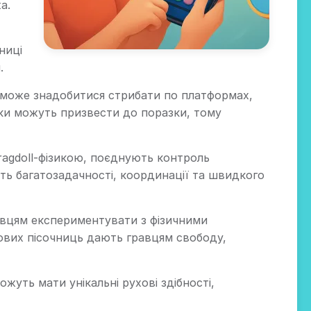
а.
ниці
.
м може знадобитися стрибати по платформах,
лки можуть призвести до поразки, тому
 з ragdoll-фізикою, поєднують контроль
ють багатозадачності, координації та швидкого
авцям експериментувати з фізичними
йових пісочниць дають гравцям свободу,
жуть мати унікальні рухові здібності,