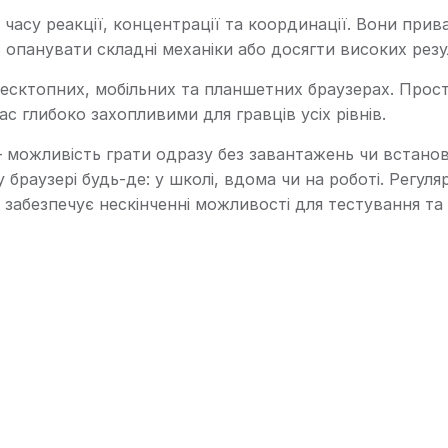
 часу реакції, концентрації та координації. Вони при
ь опанувати складні механіки або досягти високих резу
десктопних, мобільних та планшетних браузерах. Прост
с глибоко захопливими для гравців усіх рівнів.
 – можливість грати одразу без завантажень чи встан
браузері будь-де: у школі, вдома чи на роботі. Регуля
що забезпечує нескінченні можливості для тестування 