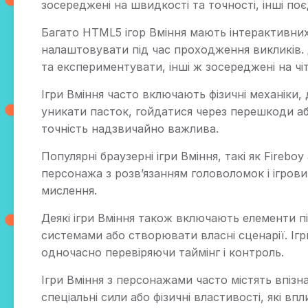
зосереджені на швидкості та точності, інші п
Багато HTML5 ігор Вміння мають інтерактивних
налаштовувати під час проходження викликів. 
та експериментувати, інші ж зосереджені на чі
Ігри Вміння часто включають фізичні механіки
уникати пасток, гойдатися через перешкоди аб
точність надзвичайно важлива.
Популярні браузерні ігри Вміння, такі як Fireboy
персонажа з розв’язанням головоломок і ігрови
мислення.
Деякі ігри Вміння також включають елементи п
системами або створювати власні сценарії. Іг
одночасно перевіряючи таймінг і контроль.
Ігри Вміння з персонажами часто містять впізна
спеціальні сили або фізичні властивості, які вп