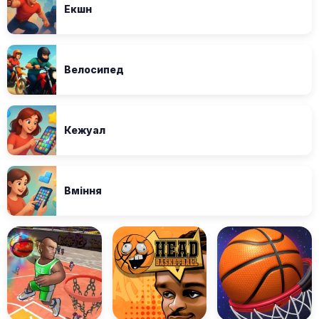
Екшн
Велосипед
Кежуал
Вміння