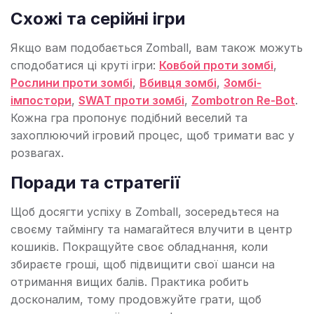
Схожі та серійні ігри
Якщо вам подобається Zomball, вам також можуть
сподобатися ці круті ігри:
Ковбой проти зомбі
,
Рослини проти зомбі
,
Вбивця зомбі
,
Зомбі-
імпостори
,
SWAT проти зомбі
,
Zombotron Re-Bot
.
Кожна гра пропонує подібний веселий та
захоплюючий ігровий процес, щоб тримати вас у
розвагах.
Поради та стратегії
Щоб досягти успіху в Zomball, зосередьтеся на
своєму таймінгу та намагайтеся влучити в центр
кошиків. Покращуйте своє обладнання, коли
збираєте гроші, щоб підвищити свої шанси на
отримання вищих балів. Практика робить
досконалим, тому продовжуйте грати, щоб