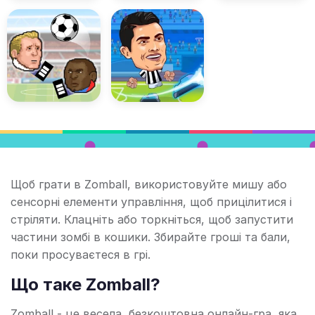
Щоб грати в Zomball, використовуйте мишу або
сенсорні елементи управління, щоб прицілитися і
стріляти. Клацніть або торкніться, щоб запустити
частини зомбі в кошики. Збирайте гроші та бали,
поки просуваєтеся в грі.
Що таке Zomball?
Zomball - це весела, безкоштовна онлайн-гра, яка