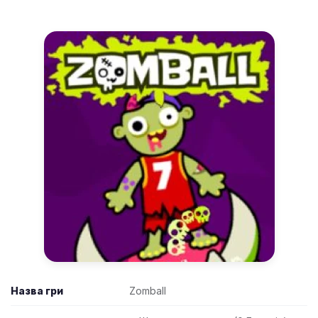
Назва гри
Zomball