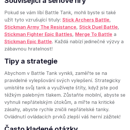
Související a sériové hry
Pokud se vám líbí Battle Tank, mohli byste si také
užít tyto vzrušující tituly:
Stick Archers Battle
,
Stickman Army The Resistance
,
Stick Duel Battle
,
Stickman Fighter Epic Battles
,
Merge To Battle
a
Stickman Epic Battle
. Každá nabízí jedinečné výzvy a
zábavnou hratelnost!
Tipy a strategie
Abychom v Battle Tank vynikli, zaměřte se na
pravidelné vylepšování svých vylepšení. Strategicky
umístěte svůj tank a využívejte štíty, když jste pod
těžkým palebným tlakem. Zůstaňte mobilní, abyste se
vyhnuli nepřátelským útokům, a mířte na kritické
zásahy, abyste rychle zničili nepřátelské tanky.
Ovládnutí ovládacích prvků zlepší váš herní zážitek!
Často kladené otázky