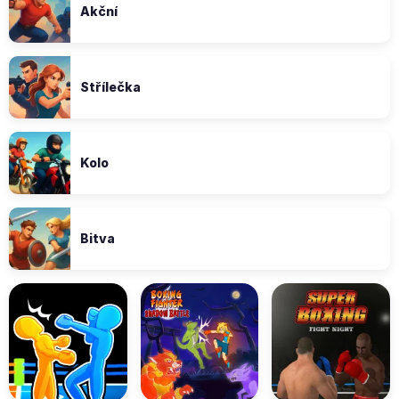
Akční
Střílečka
Kolo
Bitva