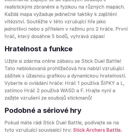
realistickými zbraněmi a fyzikou na různých mapách.
Každá mapa vyžaduje jedinečné taktiky k zajištění
vítězství. Soutěžte v této vzrušující hře jako
jednotlivci nebo s přítelem v režimu pro 2 hráče. První
hráč, který dosáhne 5 bodů, vyhrává zápas!
Hratelnost a funkce
Užijte si zdarma online zábavu se Stick Duel Battle!
Tato neblokovaná prohlížečová hra nabízí vzrušující
zážitek s úžasnou grafikou a dynamickou hratelností.
Vyberte si ovládání hráče: Hráč 1 používá ŠIPKY a L,
zatímco Hráč 2 používá WASD a F. Hrajte nyní a
zažijte vzrušení ze soubojů stickmanů!
Podobné a sériové hry
Pokud máte rádi Stick Duel Battle, podívejte se na
tyto vzrušující související hry:
Stick Archers Battle
,