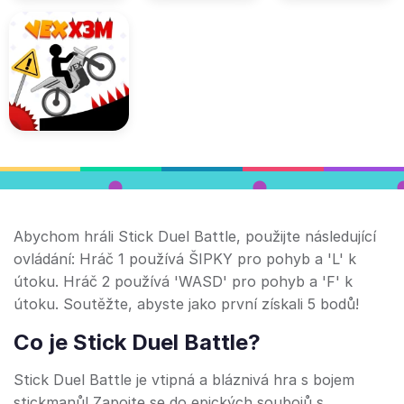
Abychom hráli Stick Duel Battle, použijte následující
ovládání: Hráč 1 používá ŠIPKY pro pohyb a 'L' k
útoku. Hráč 2 používá 'WASD' pro pohyb a 'F' k
útoku. Soutěžte, abyste jako první získali 5 bodů!
Co je Stick Duel Battle?
Stick Duel Battle je vtipná a bláznivá hra s bojem
stickmanů! Zapojte se do epických soubojů s