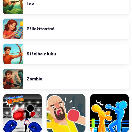
Lov
Příležitostné
Střelba z luku
Zombie