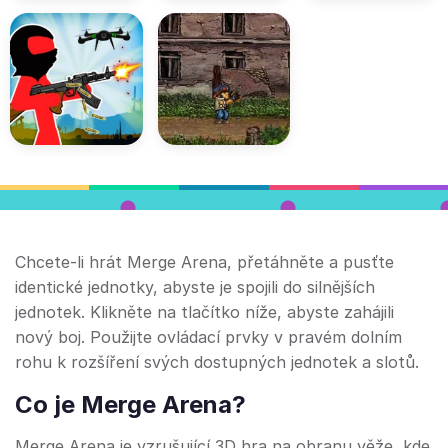
Chcete-li hrát Merge Arena, přetáhněte a pusťte
identické jednotky, abyste je spojili do silnějších
jednotek. Klikněte na tlačítko níže, abyste zahájili
nový boj. Použijte ovládací prvky v pravém dolním
rohu k rozšíření svých dostupných jednotek a slotů.
Co je Merge Arena?
Merge Arena je vzrušující 3D hra na obranu věže, kde