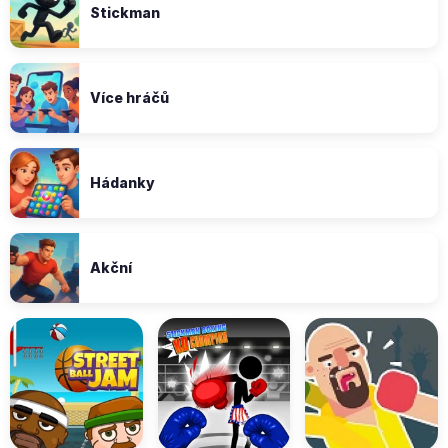
Stickman
Více hráčů
Hádanky
Akční