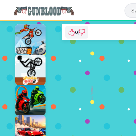
0
Farm Clash 
⭐ Har ikke blitt stemt på ennå
SPILL NÅ
ANNONSE