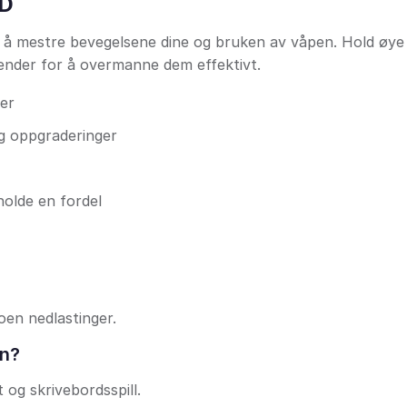
3D
e å mestre bevegelsene dine og bruken av våpen. Hold øy
fiender for å overmanne dem effektivt.
ter
og oppgraderinger
olde en fordel
noen nedlastinger.
in?
 og skrivebordsspill.