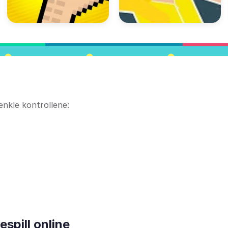
 enkle kontrollene:
espill online