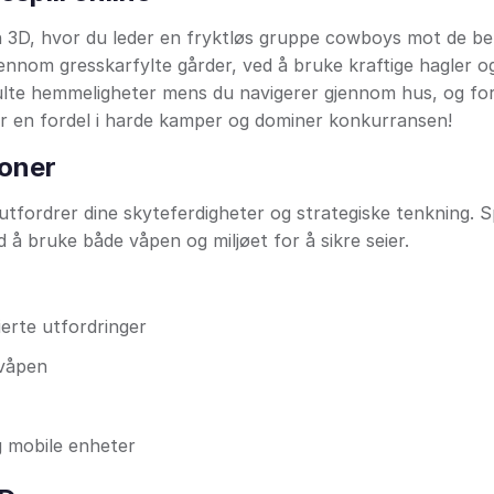
ash 3D, hvor du leder en fryktløs gruppe cowboys mot de b
jennom gresskarfylte gårder, ved å bruke kraftige hagler o
ulte hemmeligheter mens du navigerer gjennom hus, og fo
or en fordel i harde kamper og dominer konkurransen!
oner
tfordrer dine skyteferdigheter og strategiske tenkning. Sp
 å bruke både våpen og miljøet for å sikre seier.
erte utfordringer
 våpen
g mobile enheter