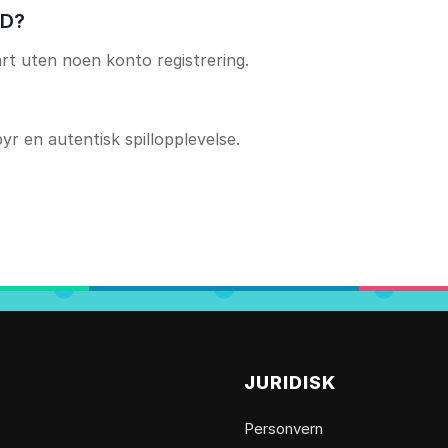
3D?
rt uten noen konto registrering.
yr en autentisk spillopplevelse.
JURIDISK
Personvern