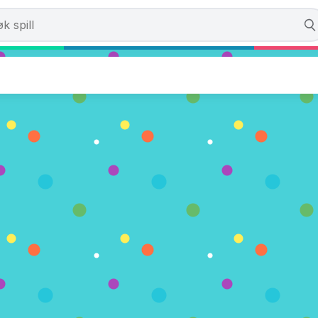
3D
. (0 Stemmer)