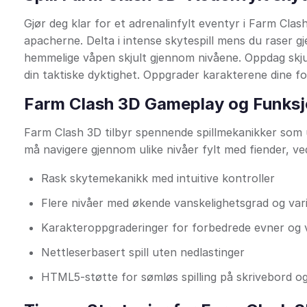
Gjør deg klar for et adrenalinfylt eventyr i Farm Cl
apacherne. Delta i intense skytespill mens du raser g
hemmelige våpen skjult gjennom nivåene. Oppdag skj
din taktiske dyktighet. Oppgrader karakterene dine f
Farm Clash 3D Gameplay og Funksj
Farm Clash 3D tilbyr spennende spillmekanikker som u
må navigere gjennom ulike nivåer fylt med fiender, ved
Rask skytemekanikk med intuitive kontroller
Flere nivåer med økende vanskelighetsgrad og vari
Karakteroppgraderinger for forbedrede evner og
Nettleserbasert spill uten nedlastinger
HTML5-støtte for sømløs spilling på skrivebord o