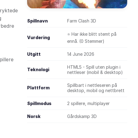
eryktede
g
Spillnavn
Farm Clash 3D
rbedre
⭐ Har ikke blitt stemt på
Vurdering
ennå. (0 Stemmer)
Utgitt
14 June 2026
illere
HTML5 - Spill uten plugin i
Teknologi
nettleser (mobil & desktop)
Spillbart i nettleseren på
Plattform
desktop, mobil og nettbrett
Spillmodus
2 spillere, multiplayer
Norsk
Gårdskamp 3D