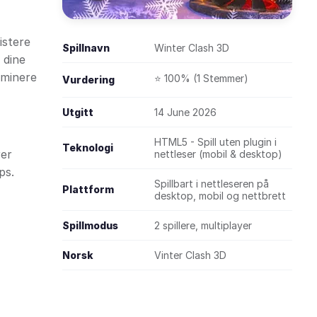
istere
Spillnavn
Winter Clash 3D
 dine
ominere
⭐ 100% (1 Stemmer)
Vurdering
Utgitt
14 June 2026
HTML5 - Spill uten plugin i
Teknologi
rer
nettleser (mobil & desktop)
ps.
Spillbart i nettleseren på
Plattform
desktop, mobil og nettbrett
Spillmodus
2 spillere, multiplayer
Norsk
Vinter Clash 3D