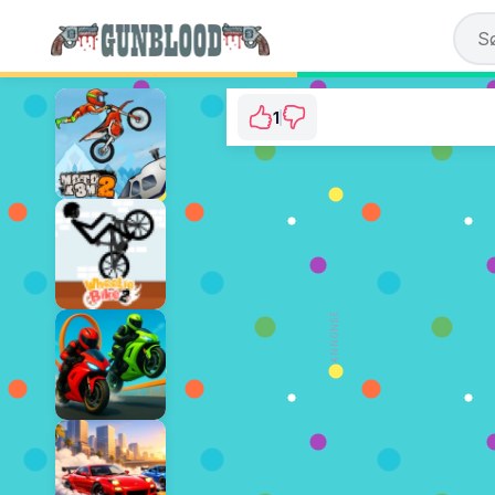
1
Winter Clash 3D
⭐ 100% (1 Stemmer)
SPILL NÅ
ANNONSE