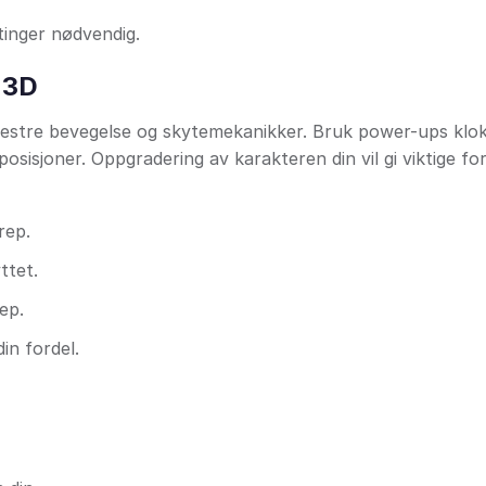
stinger nødvendig.
 3D
 mestre bevegelse og skytemekanikker. Bruk power-ups klok
isjoner. Oppgradering av karakteren din vil gi viktige for
rep.
ttet.
ep.
in fordel.