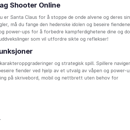
Lag Shooter Online
du er Santa Claus for å stoppe de onde alvene og deres sin
ler, må du fange den hedenske idolen og beseire fiendene
r og power-ups for å forbedre kampferdighetene dine og d
uddvekslinger som vil utfordre sikte og reflekser!
Funksjoner
rakteroppgraderinger og strategisk spill. Spillere navige
eseire fiender ved hjelp av et utvalg av våpen og power-u
ling på skrivebord, mobil og nettbrett uten behov for
.
.