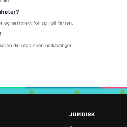
 din.
nheter?
og nettbrett for spill på farten.
?
seren din uten noen nedlastinger.
JURIDISK