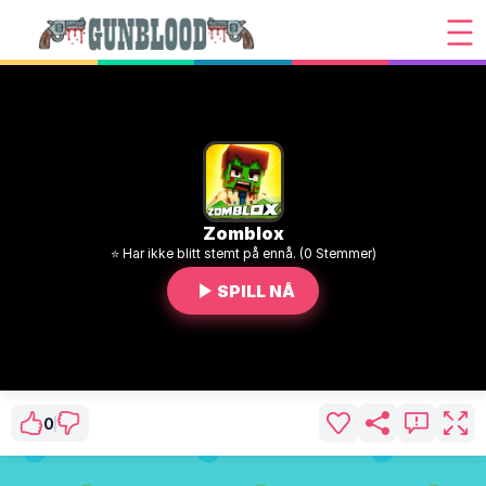
Zomblox
⭐ Har ikke blitt stemt på ennå. (0 Stemmer)
SPILL NÅ
0