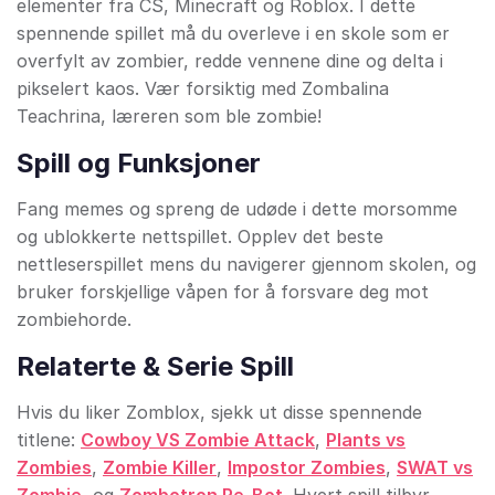
elementer fra CS, Minecraft og Roblox. I dette
spennende spillet må du overleve i en skole som er
overfylt av zombier, redde vennene dine og delta i
pikselert kaos. Vær forsiktig med Zombalina
Teachrina, læreren som ble zombie!
Spill og Funksjoner
Fang memes og spreng de udøde i dette morsomme
og ublokkerte nettspillet. Opplev det beste
nettleserspillet mens du navigerer gjennom skolen, og
bruker forskjellige våpen for å forsvare deg mot
zombiehorde.
Relaterte & Serie Spill
Hvis du liker Zomblox, sjekk ut disse spennende
titlene:
Cowboy VS Zombie Attack
,
Plants vs
Zombies
,
Zombie Killer
,
Impostor Zombies
,
SWAT vs