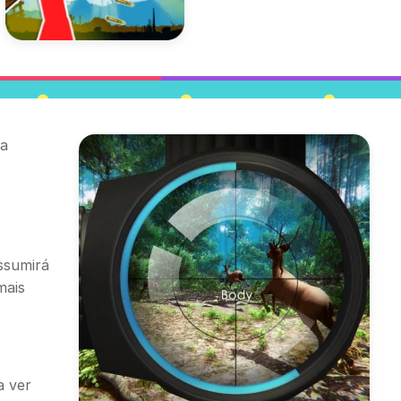
na
ssumirá
mais
a ver