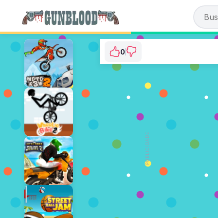
0
Hunter 3D
⭐ Ainda não foi votado. (0 Voto
JOGAR AGORA
PUBLICIDADE