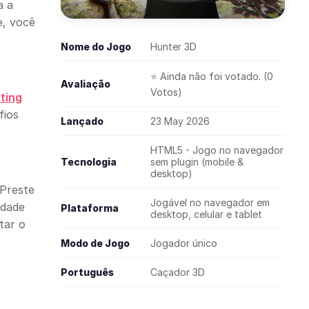
a a
e, você
Nome do Jogo
Hunter 3D
⭐ Ainda não foi votado. (0
Avaliação
Votos)
ting
fios
Lançado
23 May 2026
HTML5 - Jogo no navegador
Tecnologia
sem plugin (mobile &
desktop)
 Preste
Jogável no navegador em
idade
Plataforma
desktop, celular e tablet
tar o
Modo de Jogo
Jogador único
Português
Caçador 3D