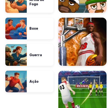
Fogo
Boxe
Guerra
Ação