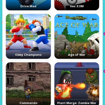
Drive Mad
Vex X3M
Obby Champions
Age of War
Commando
Plant Merge: Zombie War