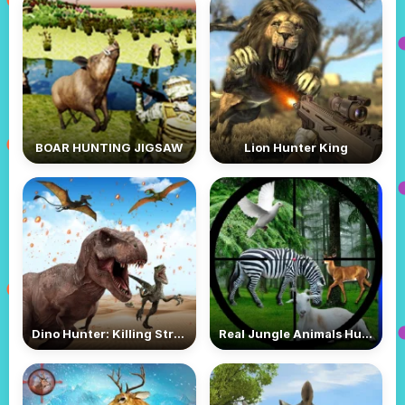
BOAR HUNTING JIGSAW
Lion Hunter King
Dino Hunter: Killing Strand
Real Jungle Animals Hunting