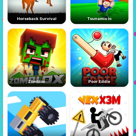
Horseback Survival
Tsunamis io
Zomblox
Poor Eddie