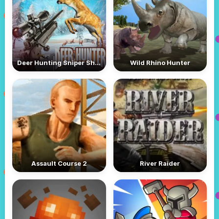
Deer Hunting Sniper Shooting
Wild Rhino Hunter
Assault Course 2
River Raider