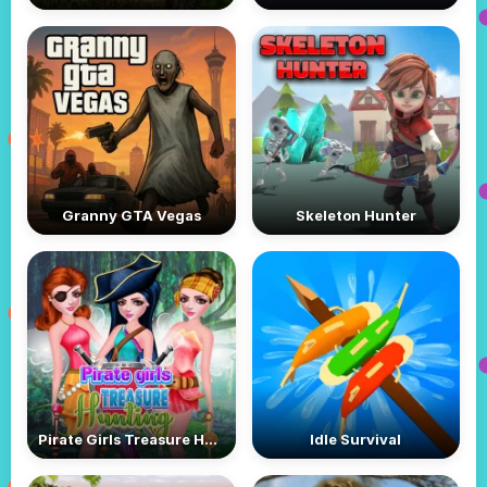
Granny GTA Vegas
Skeleton Hunter
Pirate Girls Treasure Hunting
Idle Survival