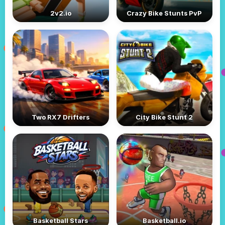
2v2.io
Crazy Bike Stunts PvP
Two RX7 Drifters
City Bike Stunt 2
Basketball Stars
Basketball.io