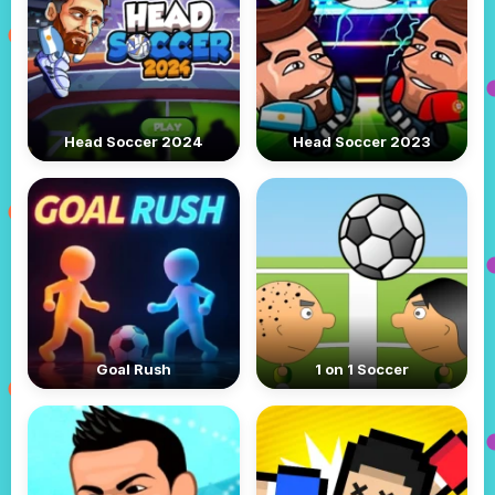
Head Soccer 2024
Head Soccer 2023
Goal Rush
1 on 1 Soccer