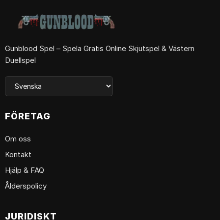
Gunblood Spel – Spela Gratis Online Skjutspel & Västern
Duellspel
FÖRETAG
Om oss
Kontakt
Hjälp & FAQ
Ålderspolicy
JURIDISKT