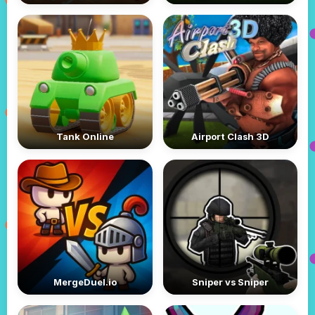
Tank Online
Airport Clash 3D
MergeDuel.io
Sniper vs Sniper