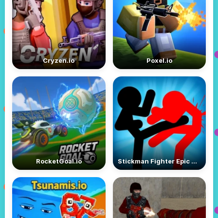
Cryzen.io
Poxel.io
RocketGoal.io
Stickman Fighter Epic Battles