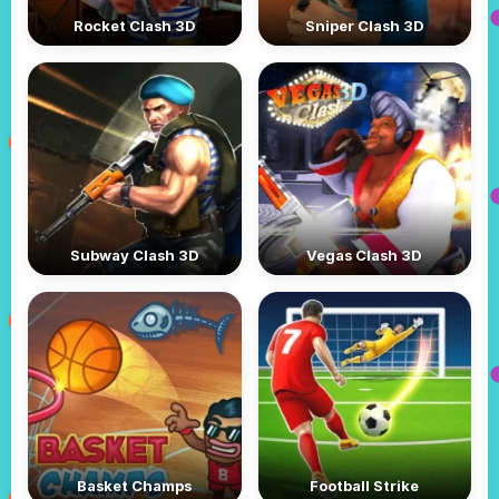
Rocket Clash 3D
Sniper Clash 3D
Subway Clash 3D
Vegas Clash 3D
Basket Champs
Football Strike