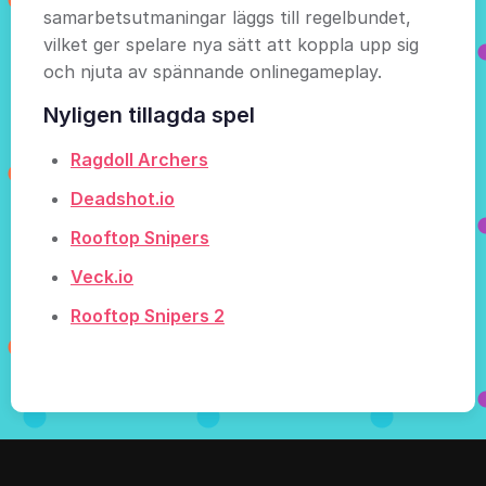
samarbetsutmaningar läggs till regelbundet,
vilket ger spelare nya sätt att koppla upp sig
och njuta av spännande onlinegameplay.
Nyligen tillagda spel
Ragdoll Archers
Deadshot.io
Rooftop Snipers
Veck.io
Rooftop Snipers 2