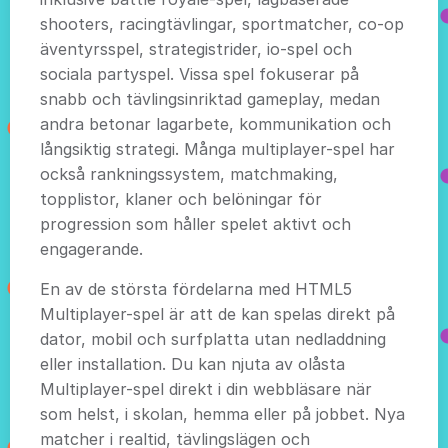
shooters, racingtävlingar, sportmatcher, co-op
äventyrsspel, strategistrider, io-spel och
sociala partyspel. Vissa spel fokuserar på
snabb och tävlingsinriktad gameplay, medan
andra betonar lagarbete, kommunikation och
långsiktig strategi. Många multiplayer-spel har
också rankningssystem, matchmaking,
topplistor, klaner och belöningar för
progression som håller spelet aktivt och
engagerande.
En av de största fördelarna med HTML5
Multiplayer-spel är att de kan spelas direkt på
dator, mobil och surfplatta utan nedladdning
eller installation. Du kan njuta av olåsta
Multiplayer-spel direkt i din webbläsare när
som helst, i skolan, hemma eller på jobbet. Nya
matcher i realtid, tävlingslägen och