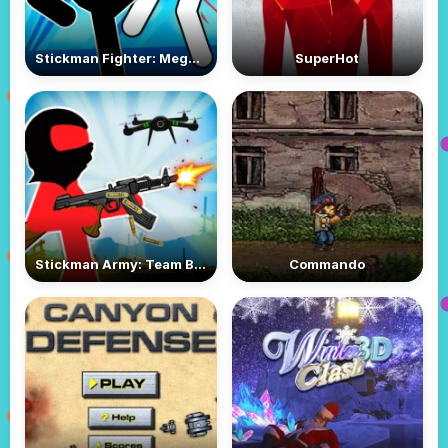
Stickman Fighter: Mega Brawl
SuperHot
Stickman Army: Team Battle
Commando