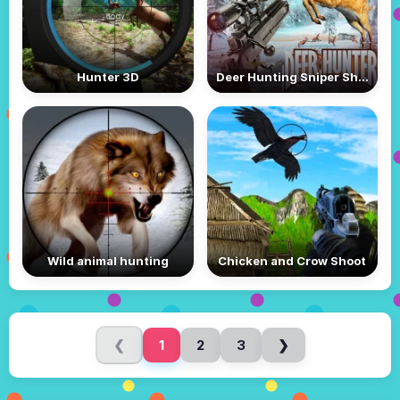
Hunter 3D
Deer Hunting Sniper Shooting
Wild animal hunting
Chicken and Crow Shoot
❮
1
2
3
❯