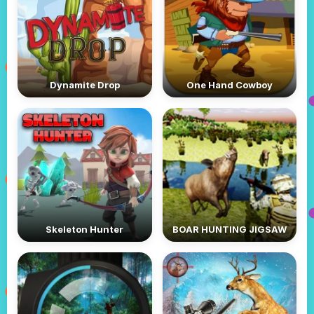
Dynamite Drop
One Hand Cowboy
Skeleton Hunter
BOAR HUNTING JIGSAW