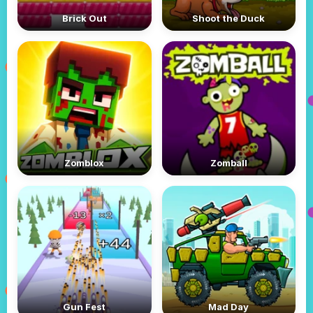
Brick Out
Shoot the Duck
Zomblox
Zomball
Gun Fest
Mad Day