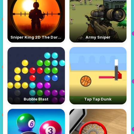
Sniper King 2D The Dark City
Army Sniper
Bubble Blast
Tap Tap Dunk