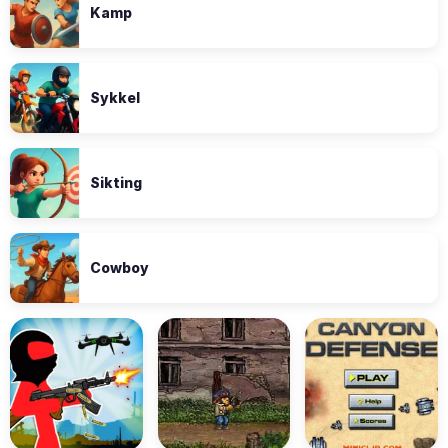
Kamp
Sykkel
Sikting
Cowboy