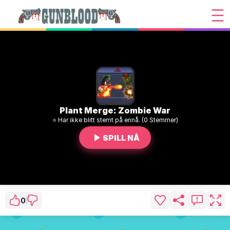
Plant Merge: Zombie War
⭐ Har ikke blitt stemt på ennå. (0 Stemmer)
SPILL NÅ
0